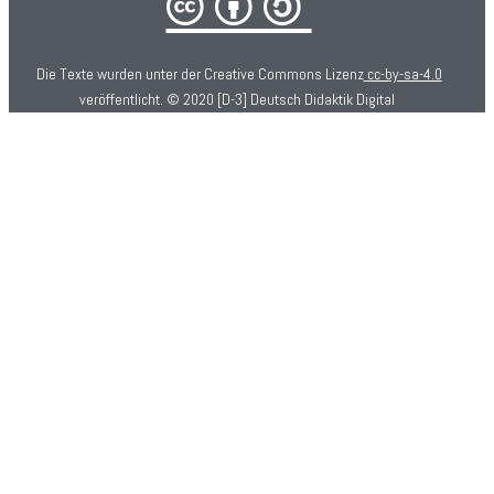
cba
Die Texte wurden unter der Creative Commons Lizenz
cc-by-sa-4.0
veröffentlicht. © 2020 [D-3] Deutsch Didaktik Digital