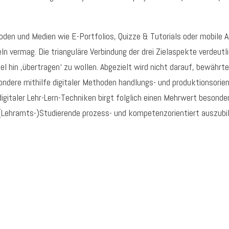
oden und Medien wie E-Portfolios, Quizze & Tutorials oder mobile 
n vermag. Die trianguläre Verbindung der drei Zielaspekte verdeutl
el hin ‚übertragen‘ zu wollen. Abgezielt wird nicht darauf, bewährt
ere mithilfe digitaler Methoden handlungs- und produktionsorienti
digitaler Lehr-Lern-Techniken birgt folglich einen Mehrwert beson
 (Lehramts-)Studierende prozess- und kompetenzorientiert auszubi