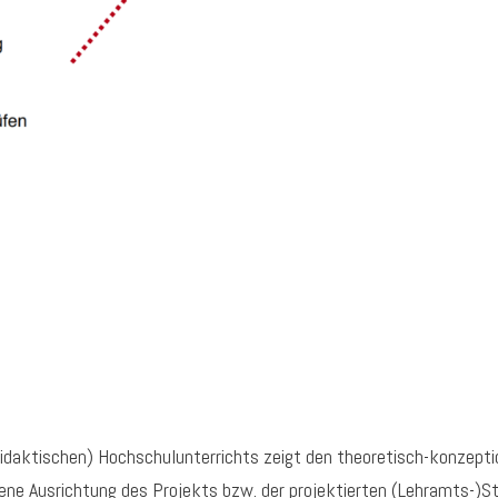
didaktischen) Hochschulunterrichts zeigt den theoretisch-konzept
ndene Ausrichtung des Projekts bzw. der projektierten (Lehramts-)S