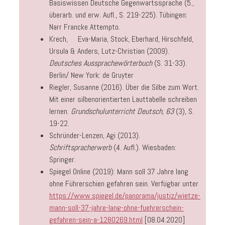
Basiswissen Deutsche Gegenwartssprache (5.,
überarb. und erw. Aufl., S. 219-225). Tübingen:
Narr Francke Attempto.
Krech, Eva-Maria, Stock, Eberhard, Hirschfeld,
Ursula & Anders, Lutz-Christian (2009).
Deutsches Aussprachewörterbuch
(S. 31-33).
Berlin/ New York: de Gruyter
Riegler, Susanne (2016). Über die Silbe zum Wort.
Mit einer silbenorientierten Lauttabelle schreiben
lernen.
Grundschulunterricht Deutsch, 63
(3), S.
19-22.
Schründer-Lenzen, Agi (2013).
Schriftspracherwerb
(4. Aufl.). Wiesbaden:
Springer.
Spiegel Online (2019): Mann soll 37 Jahre lang
ohne Führerschien gefahren sein. Verfügbar unter
https://www.spiegel.de/panorama/justiz/wietze-
mann-soll-37-jahre-lang-ohne-fuehrerschein-
gefahren-sein-a-1280269.html
[08.04.2020]