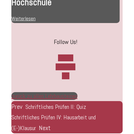
Hochschule
Weiterlesen
Follow Us!
Twitter
Facebook
Rss
zurück zu allen Lehrbausteinen
Prev
Schriftliches Prüfen II: Quiz
Schriftliches Prüfen IV: Hausarbeit und
Next
(E-)Klausur