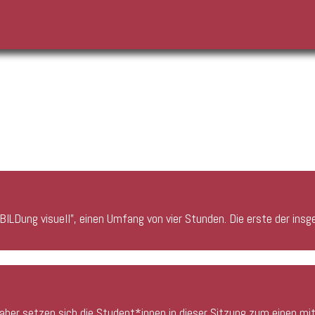
„BILDung visuell”, einen Umfang von vier Stunden. Die erste der in
Daher setzen sich die Student*innen in dieser Sitzung zum einen mi