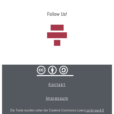
Follow Us!
Twitter
Facebook-f
Rss
cba/
Kontakt
Impressum
Die Texte wurden unter der Creative Commons Lizenz
cc-by-sa-4.0