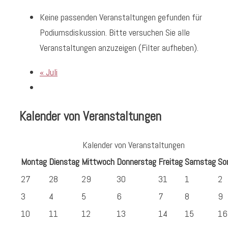
Keine passenden Veranstaltungen gefunden für
Podiumsdiskussion. Bitte versuchen Sie alle
Veranstaltungen anzuzeigen (Filter aufheben).
«
Juli
Kalender von Veranstaltungen
Kalender von Veranstaltungen
Montag
Dienstag
Mittwoch
Donnerstag
Freitag
Samstag
So
27
28
29
30
31
1
2
3
4
5
6
7
8
9
10
11
12
13
14
15
16